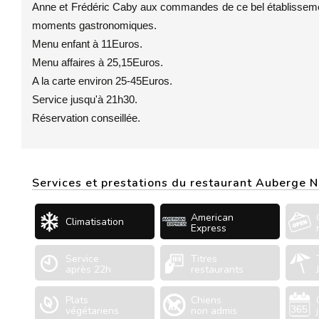
Anne et Frédéric Caby aux commandes de ce bel établissement
moments gastronomiques.
Menu enfant à 11Euros.
Menu affaires à 25,15Euros.
A la carte environ 25-45Euros.
Service jusqu'à 21h30.
Réservation conseillée.
Services et prestations du restaurant Auberge 
American
Climatisation
Express
Service
Titres
après 22h
restaurants
Plats
Chiens
végétariens
non admis