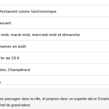
Restaurant cuisine Gastronomique
aurant
i midi, mardi midi, mercredi midi et dimanche
maines en août
tir de 25 €
elin, Champérard
n
ses passages dans la ville, et propose dans un superbe décor Empir
chef de grand talent.