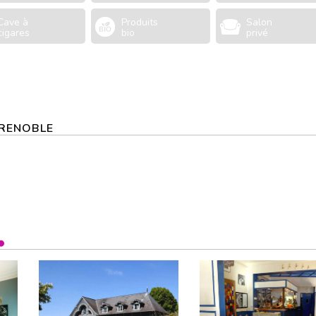
Cave à
Produits
Salon
cigares
bio
privé
 GRENOBLE