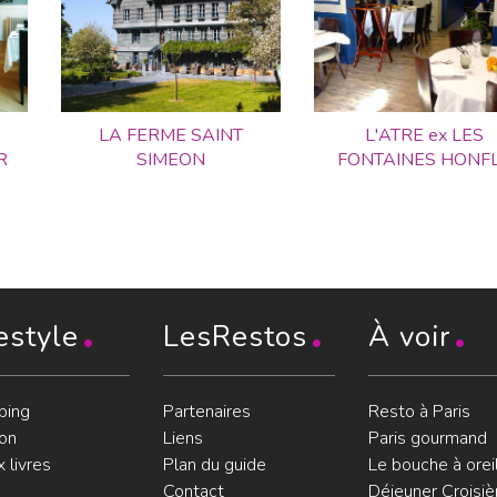
LA FERME SAINT
L'ATRE ex LES
R
SIMEON
FONTAINES HONF
estyle
LesRestos
À voir
ping
Partenaires
Resto à Paris
on
Liens
Paris gourmand
 livres
Plan du guide
Le bouche à orei
Contact
Déjeuner Croisiè