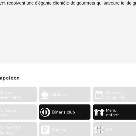
 recoivent une élégante clientèle de gourmets qui savoure ici de g
Napoleon
Ouvert
Ouvert le
Brunch
récemment
dimanche
Terrasse
Menu
Diner's club
Jardin
enfant
Ouvert 365
Parking
JCB
jours/an