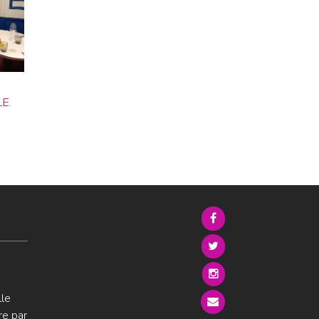
LE
lle
re par