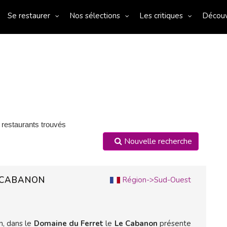
Se restaurer
Nos sélections
Les critiques
Décou
 restaurants trouvés
Nouvelle recherche
E CABANON
Région->Sud-Ouest
n, dans le
Domaine du Ferret
le
Le Cabanon
présente