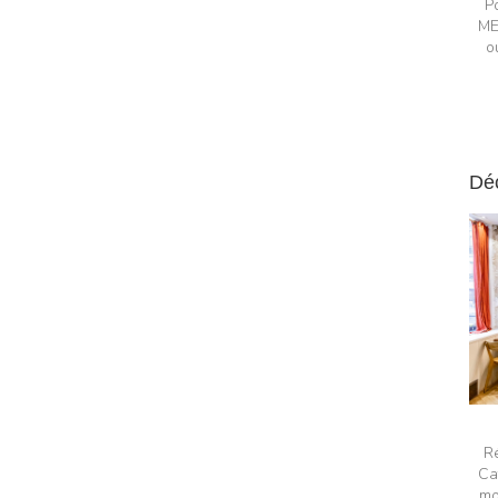
P
ME
o
Dé
R
Ca
mo