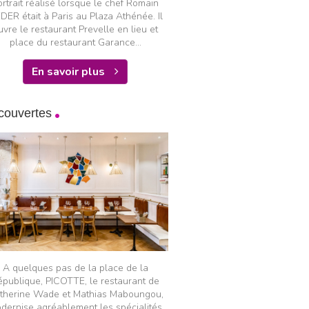
ortrait réalisé lorsque le chef Romain
DER était à Paris au Plaza Athénée. Il
uvre le restaurant Prevelle en lieu et
place du restaurant Garance...
En savoir plus
couvertes
A quelques pas de la place de la
épublique, PICOTTE, le restaurant de
therine Wade et Mathias Maboungou,
dernise agréablement les spécialités