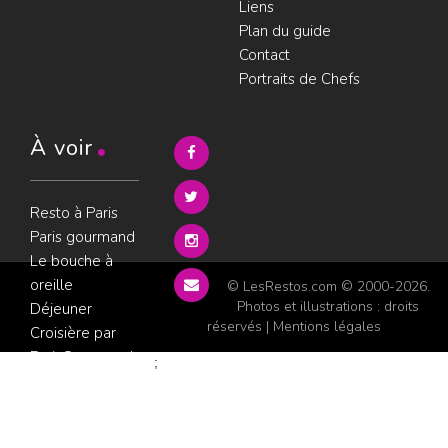
Liens
Plan du guide
Contact
Portraits de Chefs
À voir
Resto à Paris
Paris gourmand
Le bouche à
oreille
© LesRestos.com © 2000-2026.
Photos et illustrations : droits
Déjeuner
réservés |
Mentions légales
Croisière par
ParisGourmand
;
Politique de
confidentialité
Condition