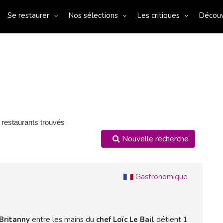
Se restaurer
Nos sélections
Les critiques
Décou
 restaurants trouvés
Nouvelle recherche
Gastronomique
 Britanny
entre les mains du
chef Loïc Le Bail
détient 1