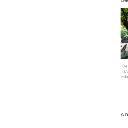
Dé
Dep
GAR
cul
A 