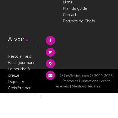
Liens
Plan du guide
Contact
Portraits de Chefs
À voir
Resto à Paris
Paris gourmand
Le bouche à
oreille
© LesRestos.com © 2000-2026.
Photos et illustrations : droits
Déjeuner
réservés |
Mentions légales
Croisière par
ParisGourmand
;
Politique de
confidentialité
Condition