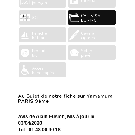
Parking
jours/an
CB - VISA
JCB
EC - MC
Péniche
Cave à
bâteau
cigares
Produits
Salon
bio
privé
Accès
handicapés
Au Sujet de notre fiche sur Yamamura
PARIS 9ème
Avis de Alain Fusion, Mis à jour le
03/04/2020
Tel : 01 48 00 90 18