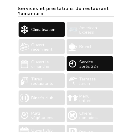
Services et prestations du restaurant
Yamamura
American
Climatisation
Express
Ouvert
Brunch
récemment
Ouvert le
Service
dimanche
après 22h
Titres
Terrasse
restaurants
Jardin
Menu
Diner's club
enfant
Plats
Chiens
végétariens
non admis
Ouvert 365