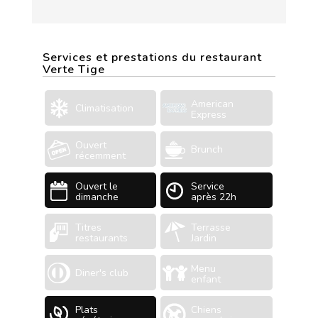
Services et prestations du restaurant
Verte Tige
American
Climatisation
Express
Ouvert
Brunch
récemment
Ouvert le
Service
dimanche
après 22h
Titres
Terrasse
restaurants
Jardin
Menu
Diner's club
enfant
Plats
Chiens