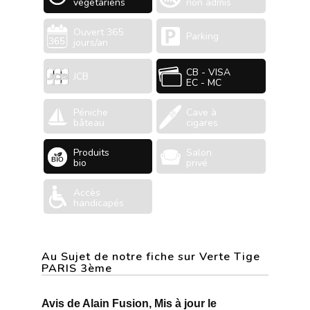
végétariens
non admis
Ouvert 365
Parking
jours/an
CB - VISA
JCB
EC - MC
Péniche
Cave à
bâteau
cigares
Produits
Salon
bio
privé
Accès
handicapés
Au Sujet de notre fiche sur Verte Tige
PARIS 3ème
Avis de Alain Fusion, Mis à jour le