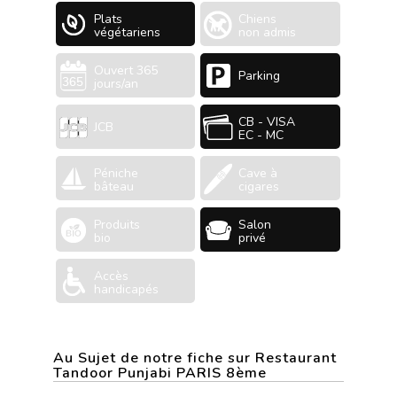
Plats
Chiens
végétariens
non admis
Ouvert 365
Parking
jours/an
CB - VISA
JCB
EC - MC
Péniche
Cave à
bâteau
cigares
Produits
Salon
bio
privé
Accès
handicapés
Au Sujet de notre fiche sur Restaurant
Tandoor Punjabi PARIS 8ème