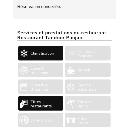
Réservation conseillée.
Services et prestations du restaurant
Restaurant Tandoor Punjabi
American
Climatisation
Express
Ouvert
Brunch
récemment
Ouvert le
Service
dimanche
après 22h
Titres
Terrasse
restaurants
Jardin
Menu
Diner's club
enfant