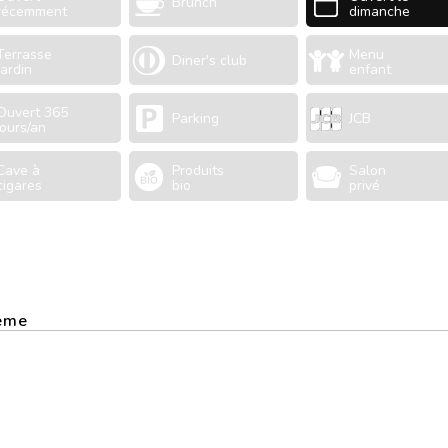
Brunch
récemment
dimanche
Terrasse
Menu
Diner's club
Jardin
enfant
Ouvert 365
Parking
JCB
jours/an
Cave à
Produits
Salon
cigares
bio
privé
3ème