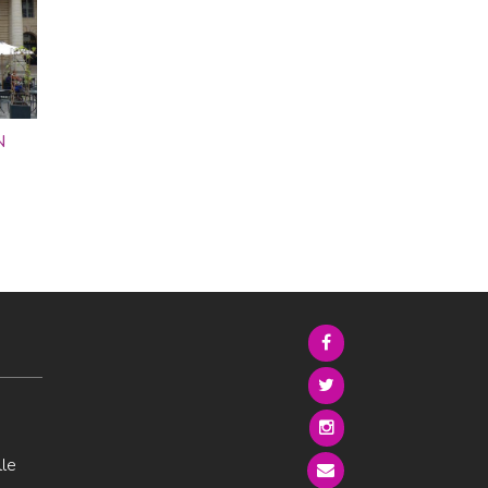
N
lle