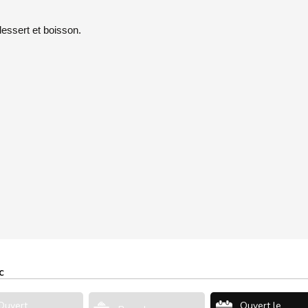
essert et boisson.
c
Ouvert
Ouvert le