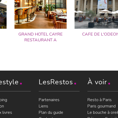
GRAND HOTEL CAYRE
CAFE DE L'ODEO
RESTAURANT A
estyle
LesRestos
À voir
ping
Partenaires
Resto à Paris
on
Liens
Paris gourmand
 livres
Plan du guide
Le bouche à orei