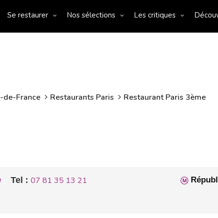
Se restaurer
Nos sélections
Les critiques
Décou
e-de-France
Restaurants Paris
Restaurant Paris 3ème
e
Tel :
07 81 35 13 21
Républ