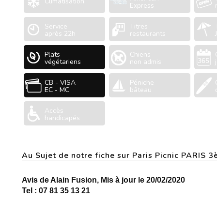
Climatisation
Express
Service
Titres
après 22h
restaurants
Plats
Chiens
végétariens
non admis
CB - VISA
Péniche
EC - MC
bâteau
Accès
handicapés
Au Sujet de notre fiche sur Paris Picnic PARIS 
Avis de Alain Fusion, Mis à jour le 20/02/2020
Tel : 07 81 35 13 21