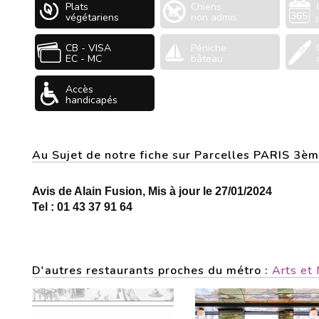
Plats
Chiens
végétariens
non admis
CB - VISA
Péniche
EC - MC
bâteau
Accès
handicapés
Au Sujet de notre fiche sur Parcelles PARIS 3è
Avis de Alain Fusion, Mis à jour le 27/01/2024
Tel : 01 43 37 91 64
D'autres restaurants proches du métro :
Arts et 