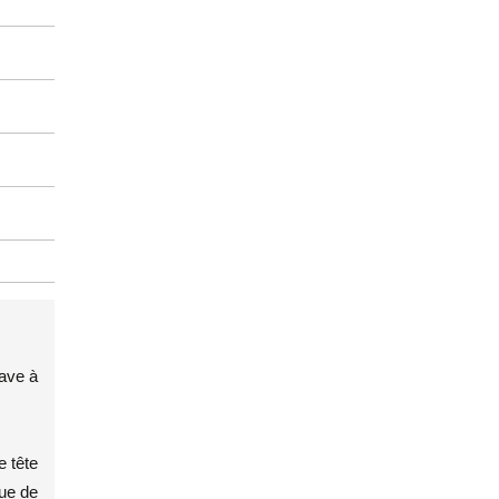
cave à
e tête
oue de