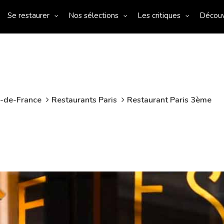
Se restaurer
Nos sélections
Les critiques
Décou
e-de-France
Restaurants Paris
Restaurant Paris 3ème