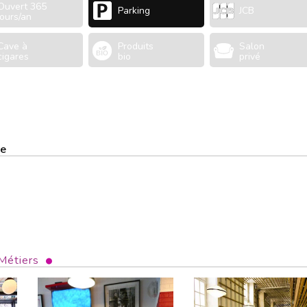
Ouvert 365
Parking
JCB
jours/an
Cave à
Produits
Salon
cigares
bio
privé
me
Métiers