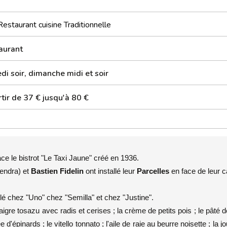
Restaurant cuisine Traditionnelle
aurant
i soir, dimanche midi et soir
tir de 37 € jusqu'à 80 €
ce le bistrot "Le Taxi Jaune" créé en 1936.
Sendra) et
Bastien Fidelin
ont installé leur
Parcelles
en face de leur 
illé chez "Uno" chez "Semilla" et chez "Justine".
aigre tosazu avec radis et cerises ; la crème de petits pois ; le pâté d
 d'épinards ; le vitello tonnato ; l'aile de raie au beurre noisette ; la j