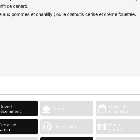
nfit de canard.
le aux pommes et chantilly ; ou le clafoutis cerise et crème fouettée.
Ouvert
Ouvert le
Brunch
récemment
dimanche
Terrasse
Menu
Diner's club
Jardin
enfant