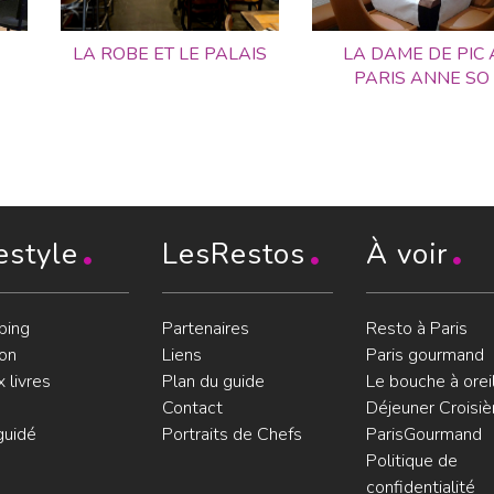
LA ROBE ET LE PALAIS
LA DAME DE PIC 
PARIS ANNE SO
estyle
LesRestos
À voir
ping
Partenaires
Resto à Paris
on
Liens
Paris gourmand
 livres
Plan du guide
Le bouche à orei
Contact
Déjeuner Croisiè
guidé
Portraits de Chefs
ParisGourmand
Politique de
confidentialité