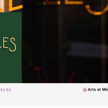
 91 64
Arts et Mé