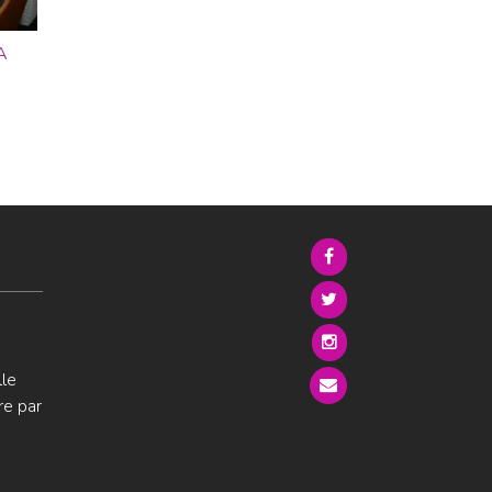
A
lle
re par