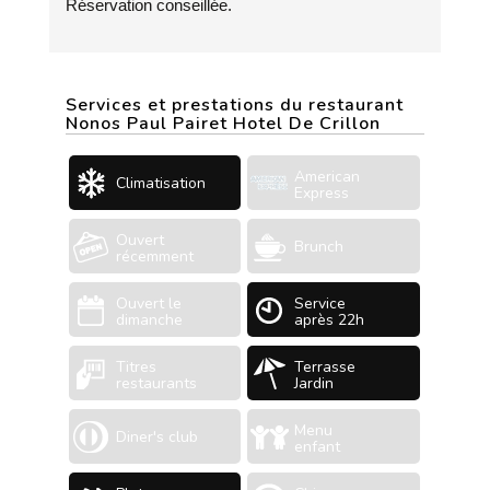
Réservation conseillée.
Services et prestations du restaurant
Nonos Paul Pairet Hotel De Crillon
American
Climatisation
Express
Ouvert
Brunch
récemment
Ouvert le
Service
dimanche
après 22h
Titres
Terrasse
restaurants
Jardin
Menu
Diner's club
enfant