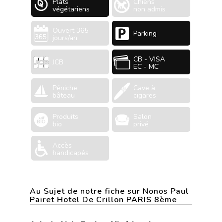
Plats
Chiens
végétariens
non admis
Ouvert 365
Parking
jours/an
CB - VISA
JCB
EC - MC
Péniche
Cave à
bâteau
cigares
Produits
Salon
bio
privé
Accès
handicapés
Au Sujet de notre fiche sur Nonos Paul
Pairet Hotel De Crillon PARIS 8ème