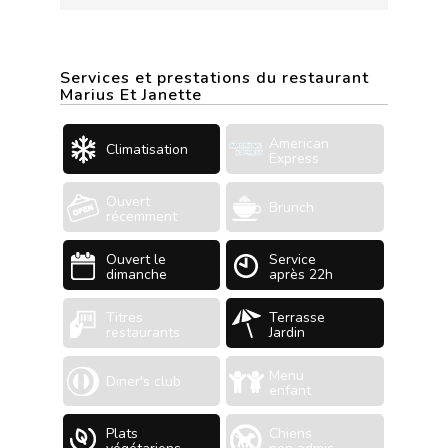
Services et prestations du restaurant
Marius Et Janette
American
Climatisation
Express
Ouvert
Brunch
récemment
Ouvert le
Service
dimanche
après 22h
Titres
Terrasse
restaurants
Jardin
Menu
Diner's club
enfant
Plats
Chiens