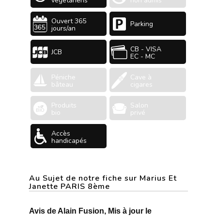
végétariens
non admis
Ouvert 365
Parking
jours/an
CB - VISA
JCB
EC - MC
Péniche
Cave à
bâteau
cigares
Produits
Salon
bio
privé
Accès
handicapés
Au Sujet de notre fiche sur Marius Et
Janette PARIS 8ème
Avis de Alain Fusion, Mis à jour le