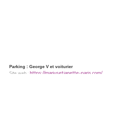
Parking : George V et voiturier
https://mariusetjanette-paris.com/
Site web :
Restaurants
Lifestyle