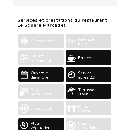
Services et prestations du restaurant
Le Square Marcadet
American
Climatisation
Express
Ouvert
Brunch
récemment
Ouvert le
Service
dimanche
après 22h
Titres
Terrasse
restaurants
Jardin
Menu
Diner's club
enfant
Plats
Chiens
végétariens
non admis