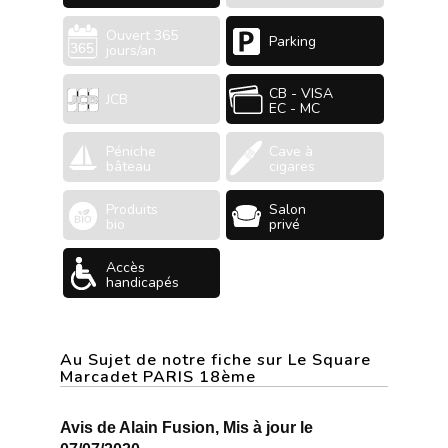
Ouvert 365
Parking
jours/an
CB - VISA
JCB
EC - MC
Péniche
Cave à
bâteau
cigares
Produits
Salon
bio
privé
Accès
handicapés
Au Sujet de notre fiche sur Le Square
Marcadet PARIS 18ème
Avis de Alain Fusion, Mis à jour le