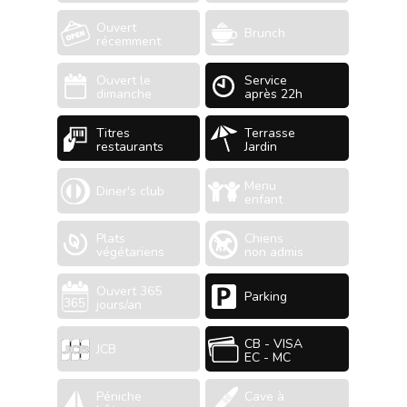
Ouvert
Brunch
récemment
Ouvert le
Service
dimanche
après 22h
Titres
Terrasse
restaurants
Jardin
Menu
Diner's club
enfant
Plats
Chiens
végétariens
non admis
Ouvert 365
Parking
jours/an
CB - VISA
JCB
EC - MC
Péniche
Cave à