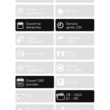
Ouvert
Brunch
récemment
Ouvert le
Service
dimanche
après 22h
Titres
Terrasse
restaurants
Jardin
Menu
Diner's club
enfant
Plats
Chiens
végétariens
non admis
Ouvert 365
Parking
jours/an
CB - VISA
JCB
EC - MC
Péniche
Cave à