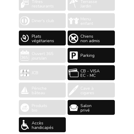
Titres
Terrasse
restaurants
Jardin
Menu
Diner's club
enfant
Plats
Chiens
végétariens
non admis
Ouvert 365
Parking
jours/an
CB - VISA
JCB
EC - MC
Péniche
Cave à
bâteau
cigares
Produits
Salon
bio
privé
Accès
handicapés