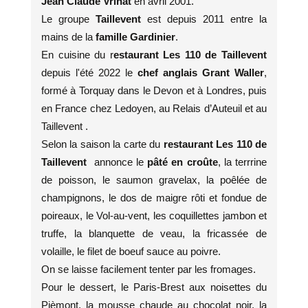
Jean Claude Vrinat
en avril 2001.
Le groupe
Taillevent
est depuis 2011 entre la
mains de la
famille Gardinier
.
En cuisine du r
estaurant Les 110 de Taillevent
depuis l'été 2022 le
chef anglais Grant Waller
,
formé à Torquay dans le Devon et à Londres, puis
en France chez Ledoyen, au Relais d’Auteuil et au
Taillevent .
Selon la saison la carte du
restaurant Les 110 de
Taillevent
annonce le
pâté en croûte
, la terrrine
de poisson, le saumon gravelax, la poêlée de
champignons, le dos de maigre rôti et fondue de
poireaux, le Vol-au-vent, les coquillettes jambon et
truffe, la blanquette de veau, la fricassée de
volaille, le filet de boeuf sauce au poivre.
On se laisse facilement tenter par les fromages.
Pour le dessert, le Paris-Brest aux noisettes du
Pièmont, la mousse chaude au chocolat noir, la