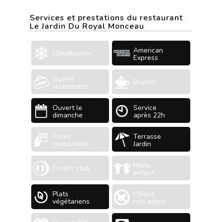
Services et prestations du restaurant
Le Jardin Du Royal Monceau
American
Climatisation
Express
Ouvert
Brunch
récemment
Ouvert le
Service
dimanche
après 22h
Titres
Terrasse
restaurants
Jardin
Menu
Diner's club
enfant
Plats
Chiens
végétariens
non admis