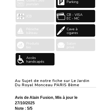
Ouvert 365
Parking
jours/an
CB - VISA
JCB
EC - MC
Péniche
Cave à
bâteau
cigares
Produits
Salon
bio
privé
Accès
handicapés
Au Sujet de notre fiche sur Le Jardin
Du Royal Monceau PARIS 8ème
Avis de Alain Fusion, Mis à jour le
27/10/2025
Note : 5/5