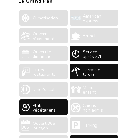
Le Grand Pan
American
Climatisation
Express
Ouvert
Brunch
récemment
Ouvert le
Service
dimanche
après 22h
Titres
Terrasse
restaurants
Jardin
Menu
Diner's club
enfant
Plats
Chiens
végétariens
non admis
Ouvert 365
Parking
jours/an