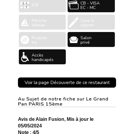
CB - VISA
JCB
EC - MC
Péniche
Cave à
bâteau
cigares
Produits
Salon
bio
privé
Accès
handicapés
Voir la page Découverte de ce restaurant
Au Sujet de notre fiche sur Le Grand
Pan PARIS 15ème
Avis de Alain Fusion, Mis à jour le
05/05/2024
Note : 4/5