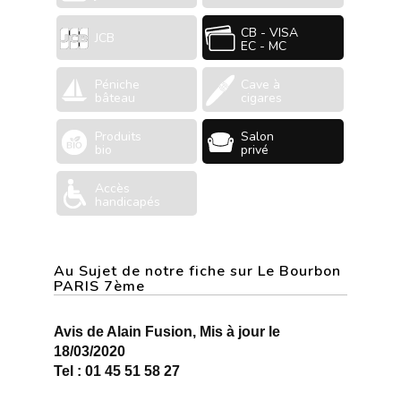
CB - VISA
JCB
EC - MC
Péniche
Cave à
bâteau
cigares
Produits
Salon
bio
privé
Accès
handicapés
Au Sujet de notre fiche sur Le Bourbon
PARIS 7ème
Avis de Alain Fusion, Mis à jour le
18/03/2020
Tel : 01 45 51 58 27