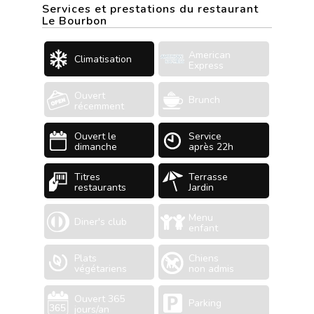
Services et prestations du restaurant
Le Bourbon
American
Climatisation
Express
Ouvert
Brunch
récemment
Ouvert le
Service
dimanche
après 22h
Titres
Terrasse
restaurants
Jardin
Menu
Diner's club
enfant
Plats
Chiens
végétariens
non admis
Ouvert 365
Parking
jours/an