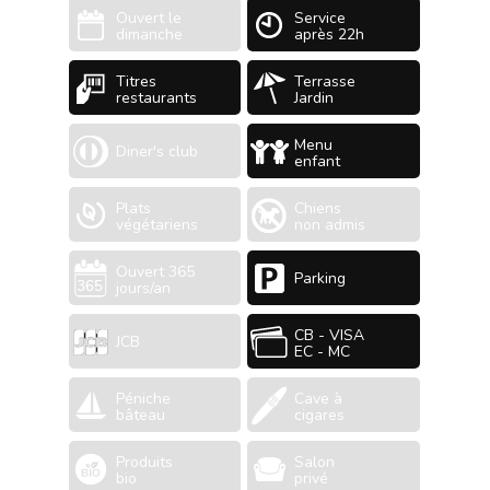
Ouvert le
Service
dimanche
après 22h
Titres
Terrasse
restaurants
Jardin
Menu
Diner's club
enfant
Plats
Chiens
végétariens
non admis
Ouvert 365
Parking
jours/an
CB - VISA
JCB
EC - MC
Péniche
Cave à
bâteau
cigares
Produits
Salon
bio
privé