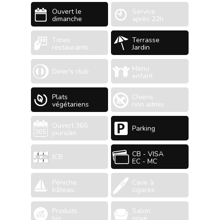
Ouvert le
Service
dimanche
après 22h
Titres
Terrasse
restaurants
Jardin
Menu
Diner's club
enfant
Plats
Chiens
végétariens
non admis
Ouvert 365
Parking
jours/an
CB - VISA
JCB
EC - MC
Péniche
Cave à
bâteau
cigares
Produits
Salon
bio
privé