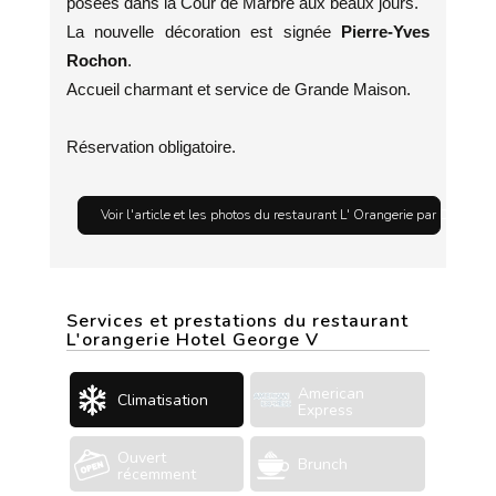
posées dans la Cour de Marbre aux beaux jours.
La nouvelle décoration est signée
Pierre-Yves
Rochon
.
Accueil charmant et service de Grande Maison.
Réservation obligatoire.
Voir l'article et les photos du restaurant L' Orangerie par David Bi
Services et prestations du restaurant
L'orangerie Hotel George V
American
Climatisation
Express
Ouvert
Brunch
récemment