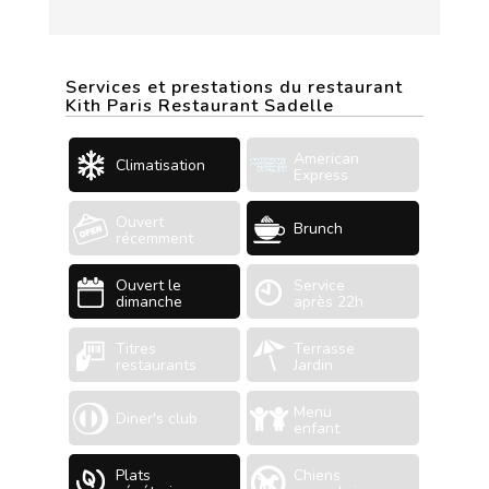
Services et prestations du restaurant
Kith Paris Restaurant Sadelle
American
Climatisation
Express
Ouvert
Brunch
récemment
Ouvert le
Service
dimanche
après 22h
Titres
Terrasse
restaurants
Jardin
Menu
Diner's club
enfant
Plats
Chiens