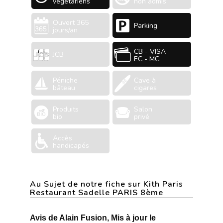
végétariens
non admis
Ouvert 365
Parking
jours/an
CB - VISA
JCB
EC - MC
Péniche
Cave à
bâteau
cigares
Produits
Salon
bio
privé
Accès
handicapés
Au Sujet de notre fiche sur Kith Paris
Restaurant Sadelle PARIS 8ème
Avis de Alain Fusion, Mis à jour le