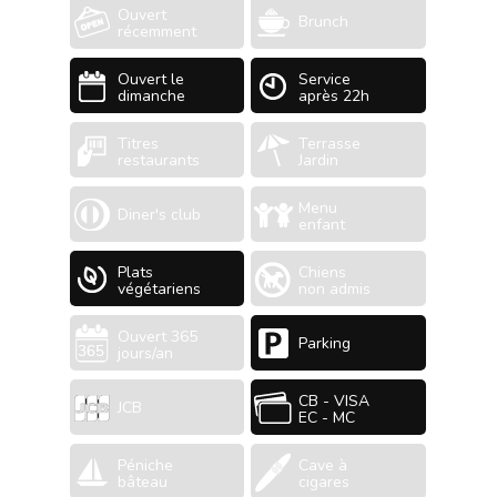
Ouvert
Brunch
récemment
Ouvert le
Service
dimanche
après 22h
Titres
Terrasse
restaurants
Jardin
Menu
Diner's club
enfant
Plats
Chiens
végétariens
non admis
Ouvert 365
Parking
jours/an
CB - VISA
JCB
EC - MC
Péniche
Cave à
bâteau
cigares