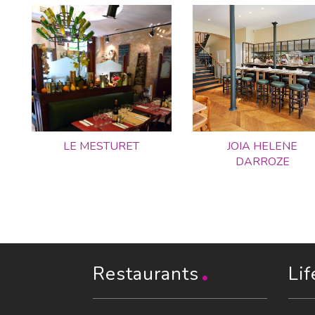
LE MESTURET
JOIA HELENE
DARROZE
Restaurants
Lif