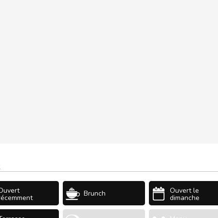
t
Ouvert
Ouvert le
Brunch
récemment
dimanche