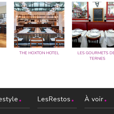
THE HOXTON HOTEL
LES GOURMETS D
TERNES
estyle
LesRestos
À voir