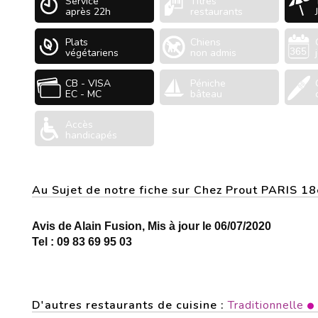
Service
Titres
après 22h
restaurants
Plats
Chiens
végétariens
non admis
CB - VISA
Péniche
EC - MC
bâteau
Accès
handicapés
Au Sujet de notre fiche sur Chez Prout PARIS 1
Avis de Alain Fusion, Mis à jour le 06/07/2020
Tel : 09 83 69 95 03
D'autres restaurants de cuisine :
Traditionnelle