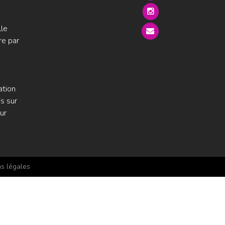
lle
re par
ation
s sur
ur
s légales