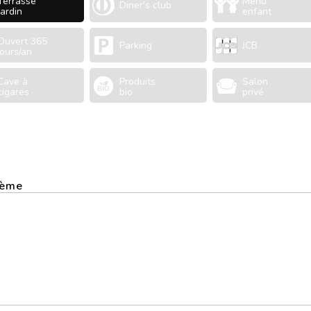
Terrasse
Menu
Diner's club
Jardin
enfant
Ouvert 365
Parking
JCB
jours/an
Cave à
Produits
Salon
cigares
bio
privé
8ème