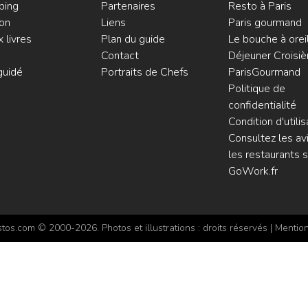
ping
Partenaires
Resto à Paris
on
Liens
Paris gourmand
 livres
Plan du guide
Le bouche à orei
Contact
Déjeuner Croisiè
guidé
Portraits de Chefs
ParisGourmand
Politique de
confidentialité
Condition d'utilis
Consultez les avi
les restaurants s
GoWork.fr
os.com © 2000-2026. Photos et illustrations : droits réservés |
Mention