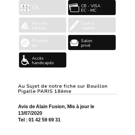
CB - VISA
JCB
EC - MC
Péniche
Cave à
bâteau
cigares
Produits
Salon
bio
privé
Accès
handicapés
Au Sujet de notre fiche sur Bouillon
Pigalle PARIS 18ème
Avis de Alain Fusion, Mis à jour le
13/07/2020
Tel : 01 42 59 69 31