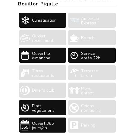
Bouillon Pigalle
American
Climatisation
Express
Ouvert
Brunch
récemment
Ouvert le
Service
dimanche
après 22h
Titres
Terrasse
restaurants
Jardin
Menu
Diner's club
enfant
Plats
Chiens
végétariens
non admis
Ouvert 365
Parking
jours/an