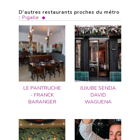
D'autres restaurants proches du métro
:
Pigalle
LE PANTRUCHE
JUJUBE SENDA
- FRANCK
DAVID
BARANGER
WAGUENA