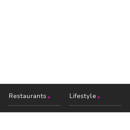
Restaurants
Lifestyle
Restaurants à Paris (6402)
Shopping
Restaurants en Île-de-
Évasion
France (1103)
Beaux livres