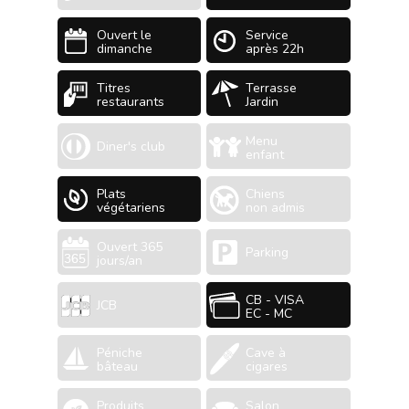
Ouvert le
Service
dimanche
après 22h
Titres
Terrasse
restaurants
Jardin
Menu
Diner's club
enfant
Plats
Chiens
végétariens
non admis
Ouvert 365
Parking
jours/an
CB - VISA
JCB
EC - MC
Péniche
Cave à
bâteau
cigares
Produits
Salon