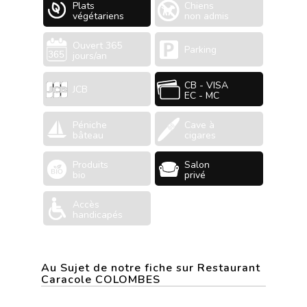
Plats
Chiens
végétariens
non admis
Ouvert 365
Parking
jours/an
CB - VISA
JCB
EC - MC
Péniche
Cave à
bâteau
cigares
Produits
Salon
bio
privé
Accès
handicapés
Au Sujet de notre fiche sur Restaurant
Caracole COLOMBES