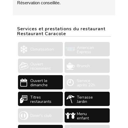
Réservation conseillée.
Services et prestations du restaurant
Restaurant Caracole
American
Climatisation
Express
Ouvert
Brunch
récemment
Ouvert le
Service
dimanche
après 22h
Titres
Terrasse
restaurants
Jardin
Menu
Diner's club
enfant