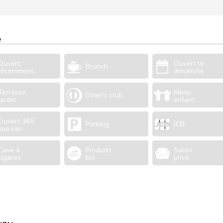
e
Ouvert
Ouvert le
Brunch
récemment
dimanche
Terrasse
Menu
Diner's club
Jardin
enfant
Ouvert 365
Parking
JCB
jours/an
Cave à
Produits
Salon
cigares
bio
privé