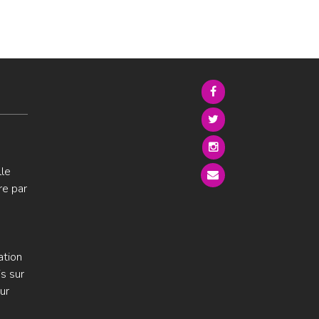
lle
re par
ation
s sur
ur