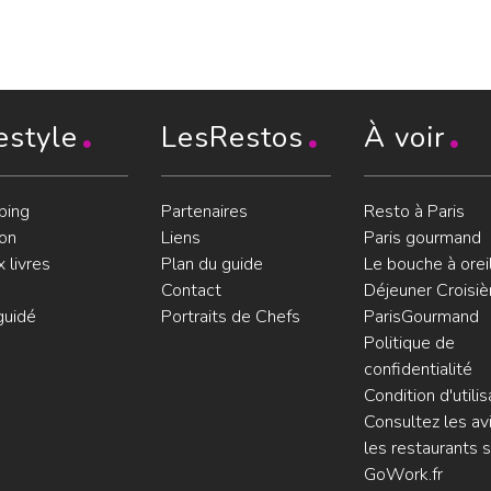
estyle
LesRestos
À voir
ping
Partenaires
Resto à Paris
on
Liens
Paris gourmand
 livres
Plan du guide
Le bouche à orei
Contact
Déjeuner Croisiè
guidé
Portraits de Chefs
ParisGourmand
Politique de
confidentialité
Condition d'utilis
Consultez les avi
les restaurants s
GoWork.fr