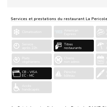
Services et prestations du restaurant La Pericol
American
Climatisation
Express
Service
Titres
après 22h
restaurants
Plats
Chiens
végétariens
non admis
CB - VISA
Péniche
EC - MC
bâteau
Accès
handicapés