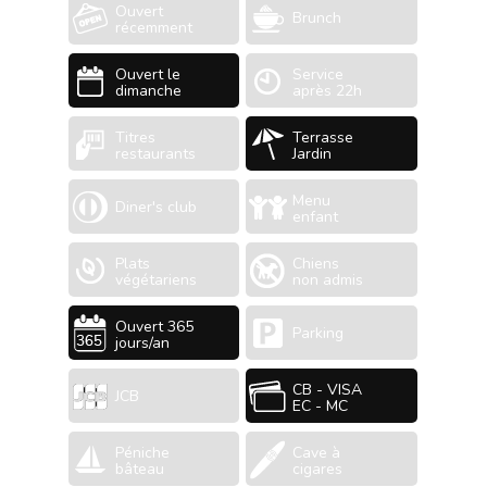
Ouvert
Brunch
récemment
Ouvert le
Service
dimanche
après 22h
Titres
Terrasse
restaurants
Jardin
Menu
Diner's club
enfant
Plats
Chiens
végétariens
non admis
Ouvert 365
Parking
jours/an
CB - VISA
JCB
EC - MC
Péniche
Cave à
bâteau
cigares