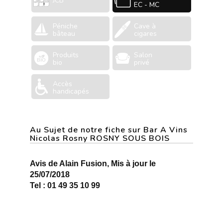
JCB
EC - MC
Péniche
Cave à
bâteau
cigares
Produits
Salon
bio
privé
Accès
handicapés
Au Sujet de notre fiche sur Bar A Vins
Nicolas Rosny ROSNY SOUS BOIS
Avis de Alain Fusion, Mis à jour le
25/07/2018
Tel : 01 49 35 10 99