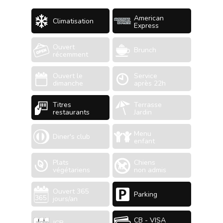
American
Climatisation
Express
Ouvert
Brunch
récemment
Ouvert le
Service
dimanche
après 22h
Titres
Terrasse
restaurants
Jardin
Menu
Diner's club
enfant
Plats
Chiens
végétariens
non admis
Ouvert 365
Parking
jours/an
CB - VISA