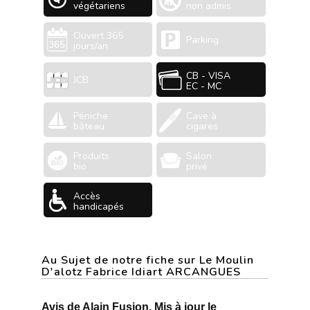
végétariens
non admis
Ouvert 365
Parking
jours/an
CB - VISA
JCB
EC - MC
Péniche
Cave à
bâteau
cigares
Produits
Salon
bio
privé
Accès
handicapés
Au Sujet de notre fiche sur Le Moulin
D'alotz Fabrice Idiart ARCANGUES
Avis de Alain Fusion, Mis à jour le