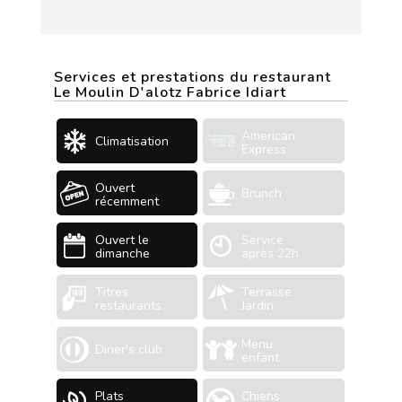
Services et prestations du restaurant
Le Moulin D'alotz Fabrice Idiart
American
Climatisation
Express
Ouvert
Brunch
récemment
Ouvert le
Service
dimanche
après 22h
Titres
Terrasse
restaurants
Jardin
Menu
Diner's club
enfant
Plats
Chiens