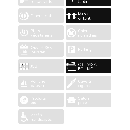
restaurants
Jardin
Menu
Diner's club
enfant
Plats
Chiens
végétariens
non admis
Ouvert 365
Parking
jours/an
CB - VISA
JCB
EC - MC
Péniche
Cave à
bâteau
cigares
Produits
Salon
bio
privé
Accès
handicapés