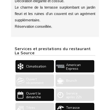
Décoration élégante et cossue.
Le charme de la terrasse surplombant un jardin
fleuri et les ruines d'un couvent est un agrément
supplémentaire.
Réservation conseillée.
Services et prestations du restaurant
La Source
American
Climatisation
Express
Ouvert
Brunch
récemment
Ouvert le
Service
dimanche
après 22h
Titres
Terrasse