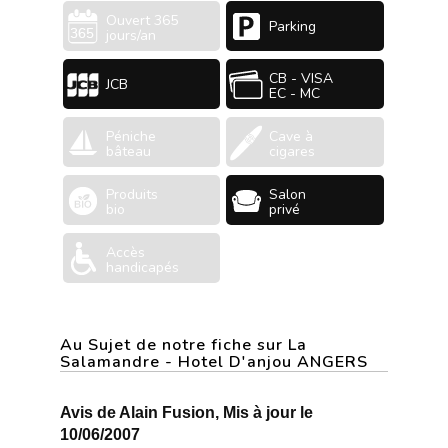
Ouvert 365
Parking
jours/an
CB - VISA
JCB
EC - MC
Péniche
Cave à
bâteau
cigares
Produits
Salon
bio
privé
Accès
handicapés
Au Sujet de notre fiche sur La
Salamandre - Hotel D'anjou ANGERS
Avis de Alain Fusion, Mis à jour le
10/06/2007