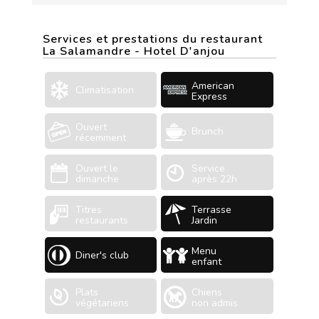
Services et prestations du restaurant
La Salamandre - Hotel D'anjou
American
Climatisation
Express
Ouvert
Brunch
récemment
Ouvert le
Service
dimanche
après 22h
Titres
Terrasse
restaurants
Jardin
Menu
Diner's club
enfant
Plats
Chiens
végétariens
non admis