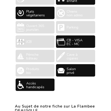
enfant
Plats
Chiens
végétariens
non admis
Ouvert 365
Parking
jours/an
CB - VISA
JCB
EC - MC
Péniche
Cave à
bâteau
cigares
Produits
Salon
bio
privé
Accès
handicapés
Au Sujet de notre fiche sur La Flambee
DEAUVILLE