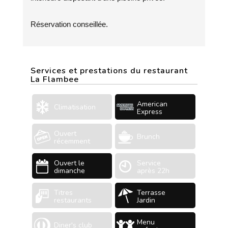
Réservation conseillée.
Services et prestations du restaurant
La Flambee
American
Climatisation
Express
Ouvert
Brunch
récemment
Ouvert le
Service
dimanche
après 22h
Titres
Terrasse
restaurants
Jardin
Menu
Diner's club