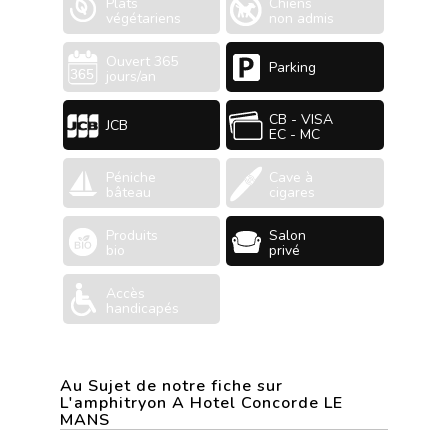
Plats
Chiens
végétariens
non admis
Ouvert 365
Parking
jours/an
CB - VISA
JCB
EC - MC
Péniche
Cave à
bâteau
cigares
Produits
Salon
bio
privé
Accès
handicapés
Au Sujet de notre fiche sur
L'amphitryon A Hotel Concorde LE
MANS