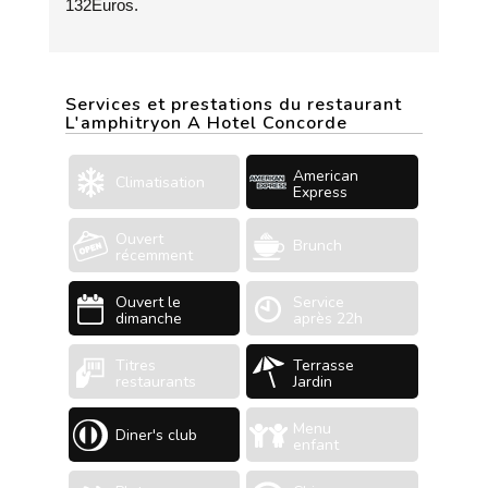
132Euros.
Services et prestations du restaurant
L'amphitryon A Hotel Concorde
American
Climatisation
Express
Ouvert
Brunch
récemment
Ouvert le
Service
dimanche
après 22h
Titres
Terrasse
restaurants
Jardin
Menu
Diner's club
enfant