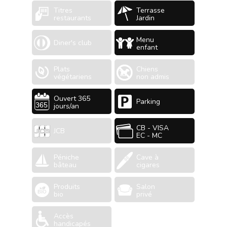
Titres
Terrasse
restaurants
Jardin
Menu
Diner's club
enfant
Plats
Chiens
végétariens
non admis
Ouvert 365
Parking
jours/an
CB - VISA
JCB
EC - MC
Péniche
Cave à
bâteau
cigares
Produits
Salon
bio
privé
Accès
handicapés