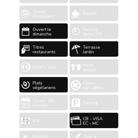
Ouvert
Brunch
récemment
Ouvert le
Service
dimanche
après 22h
Titres
Terrasse
restaurants
Jardin
Menu
Diner's club
enfant
Plats
Chiens
végétariens
non admis
Ouvert 365
Parking
jours/an
CB - VISA
JCB
EC - MC
Péniche
Cave à