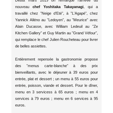
Début mars 2019 on remarque l'arrivée du
nouveau
chef Yoshitaka Takayanagi
, qui a
travaillé chez "Neige d’Eté", à "L'Agapé", chez
Yannick Alléno au "Ledoyen", au "Meurice" avec
Alain Ducasse, avec William Ledeuil au "Ze
Kitchen Gallery" et Guy Martin au "Grand Véfour",
qui remplace le chef Julien Roucheteau pour livrer
de belles assiettes.
Entièrement repensée la gastronomie propose
des "menus carte-blanche" à des prix
bienveillants, avec le déjeuner à 39 euros pour
entrée, plat et dessert ; un menu à 55 euros pour
entrée, poisson, viande et dessert. Pour le dîner,
menu en 3 servicess à 65 euros ; menu en 4
services à 79 euros ; menu en 6 services à 95
euros.