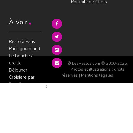
Portraits de Chefs
À voir
Resto à Paris
Paris gourmand
Le bouche à
oreille
© LesRestos.com © 2000-2026.
Photos et illustrations : droits
Déjeuner
réservés |
Mentions légales
Croisière par
ParisGourmand
;
Politique de
confidentialité
Condition
d'utilisation
Consultez les
avis sur les