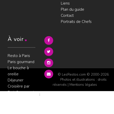
Liens
Plan du guide
Contact
Portraits de Chefs
À voir
Resto à Paris
Paris gourmand
Le bouche à
oreille
© LesRestos.com © 2000-2026.
Photos et illustrations : droits
Déjeuner
réservés |
Mentions légales
Croisière par
ParisGourmand
;
Politique de
confidentialité
Condition