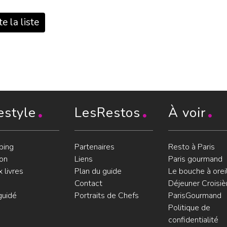
e la liste
estyle
LesRestos
À voir
ping
Partenaires
Resto à Paris
on
Liens
Paris gourmand
 livres
Plan du guide
Le bouche à orei
Contact
Déjeuner Croisiè
guidé
Portraits de Chefs
ParisGourmand
Politique de
confidentialité