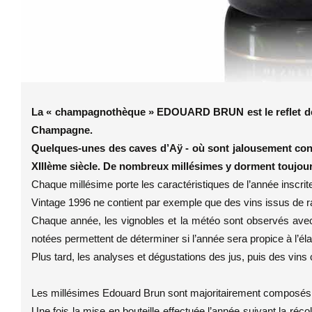
La « champagnothèque » EDOUARD BRUN est le reflet de
Champagne.
Quelques-unes des caves d’Aÿ - où sont jalousement con
XIIIème siècle. De nombreux millésimes y
dorment toujour
Chaque millésime porte les caractéristiques de l’année inscrite
Vintage 1996 ne contient par exemple que des vins issus de r
Chaque année, les vignobles et la météo sont observés ave
notées permettent de déterminer si l’année sera propice à l’éla
Plus tard, les analyses et dégustations des jus, puis des vins c
Les millésimes Edouard Brun sont majoritairement composés
Une fois la mise en bouteille effectuée l’année suivant la réc