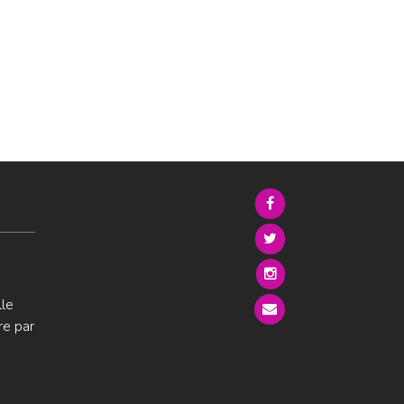
lle
re par