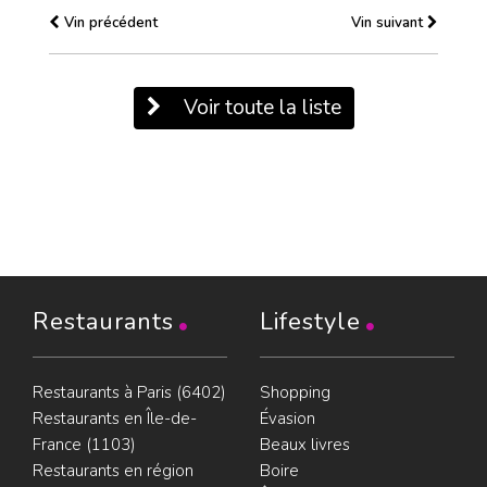
Vin précédent
Vin suivant
Voir toute la liste
Restaurants
Lifestyle
Restaurants à Paris (6402)
Shopping
Restaurants en Île-de-
Évasion
France (1103)
Beaux livres
Restaurants en région
Boire