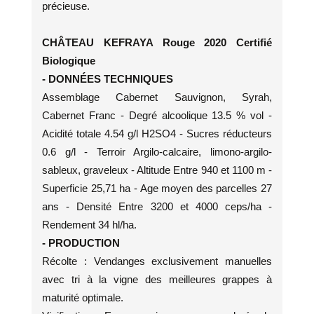
précieuse.
CHÂTEAU KEFRAYA Rouge 2020 Certifié
Biologique
- DONNÉES TECHNIQUES
Assemblage Cabernet Sauvignon, Syrah,
Cabernet Franc - Degré alcoolique 13.5 % vol -
Acidité totale 4.54 g/l H2SO4 - Sucres réducteurs
0.6 g/l - Terroir Argilo-calcaire, limono-argilo-
sableux, graveleux - Altitude Entre 940 et 1100 m -
Superficie 25,71 ha - Age moyen des parcelles 27
ans - Densité Entre 3200 et 4000 ceps/ha -
Rendement 34 hl/ha.
- PRODUCTION
Récolte : Vendanges exclusivement manuelles
avec tri à la vigne des meilleures grappes à
maturité optimale.