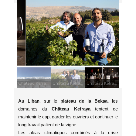
Château Kefraya
Château Kefraya le vignoble
Château Kefraya
Château Kefraya et Bretèches
Au Liban
, sur le
plateau de la Bekaa,
les
domaines du
Château Kefraya
tentent de
maintenir le cap, garder les ouvriers et continuer le
long travail patient de la vigne.
Les aléas climatiques combinés à la crise