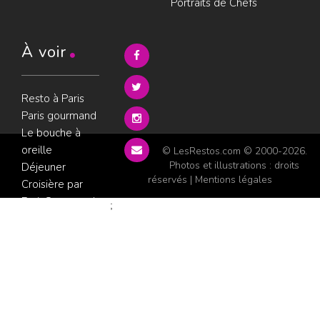
Portraits de Chefs
À voir
Resto à Paris
Paris gourmand
Le bouche à
oreille
© LesRestos.com © 2000-2026.
Photos et illustrations : droits
Déjeuner
réservés |
Mentions légales
Croisière par
ParisGourmand
;
Politique de
confidentialité
Condition
d'utilisation
Consultez les
avis sur les