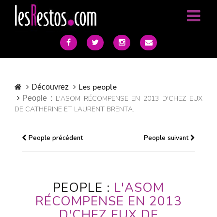
Les people
Découvrez
People :
L'ASOM RÉCOMPENSE EN 2013 D'CHEZ EUX
DE CATHERINE ET LAURENT BRENTA.
People précédent
People suivant
PEOPLE :
L'ASOM
RÉCOMPENSE EN 2013
D'CHEZ EUX DE