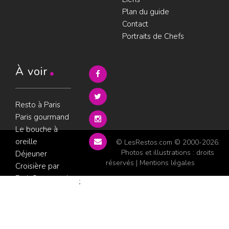
Plan du guide
Contact
Portraits de Chefs
À voir
Resto à Paris
Paris gourmand
Le bouche à
oreille
© LesRestos.com © 2000-2026.
Photos et illustrations : droits
Déjeuner
réservés |
Mentions légales
Croisière par
ParisGourmand
;
Politique de
confidentialité
Condition
d'utilisation