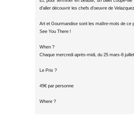
Et, pour terminer en beauté, un billet coupe-fil
d’aller découvrir les chefs d’oeuvre de Velazque
Art et Gourmandise sont les maître-mots de ce p
See You There !
When ?
Chaque mercredi après-midi, du 25 mars-8 juille
Le Prix ?
49€ par personne
Where ?