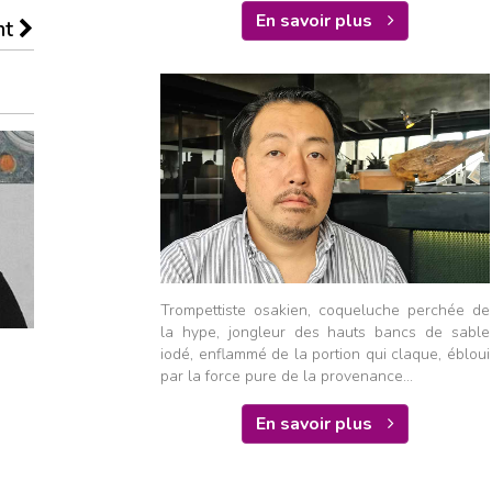
En savoir plus
nt
Trompettiste osakien, coqueluche perchée de
la hype, jongleur des hauts bancs de sable
iodé, enflammé de la portion qui claque, ébloui
par la force pure de la provenance...
En savoir plus