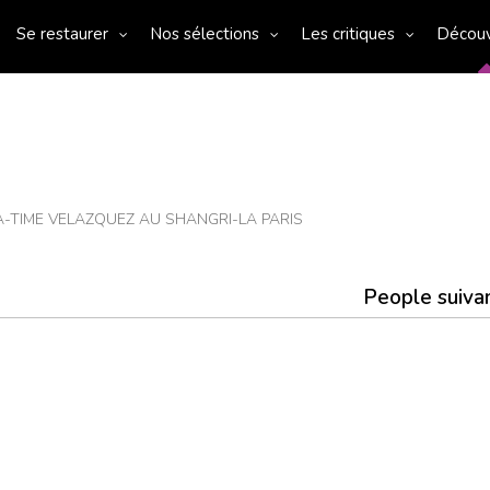
Se restaurer
Nos sélections
Les critiques
Décou
A-TIME VELAZQUEZ AU SHANGRI-LA PARIS
People suiva