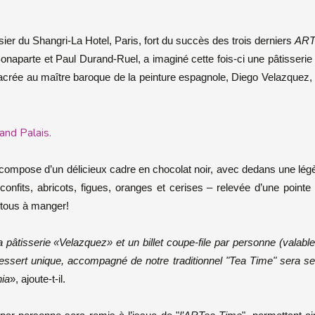
sier du Shangri-La Hotel, Paris, fort du succès des trois derniers
ART
aparte et Paul Durand-Ruel, a imaginé cette fois-ci une pâtisserie
sacrée au maître baroque de la peinture espagnole, Diego Velazquez,
and Palais.
 compose d’un délicieux cadre en chocolat noir, avec dedans une lég
onfits, abricots, figues, oranges et cerises – relevée d’une pointe
– tous à manger!
 pâtisserie «Velazquez» et un billet coupe-file par personne (valable
ssert unique, accompagné de notre traditionnel "Tea Time" sera se
nia
», ajoute-t-il.