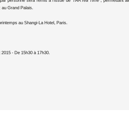
e par personne sera remis à l’issue de "
l’ARTea Time
", permettant ai
z au Grand Palais.
rintemps au Shangi-La Hotel, Paris.
t 2015 - De 15h30 à 17h30.