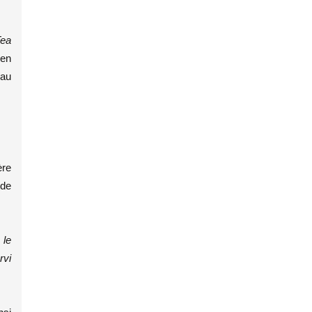
ea
 en
 au
ère
 de
 le
rvi