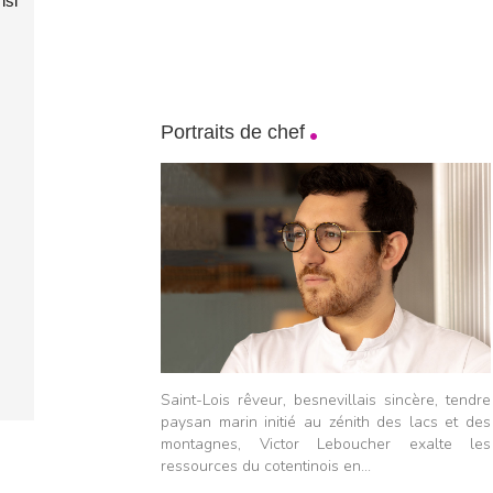
nsi
Portraits de chef
Saint-Lois rêveur, besnevillais sincère, tendre
paysan marin initié au zénith des lacs et des
montagnes, Victor Leboucher exalte les
ressources du cotentinois en...