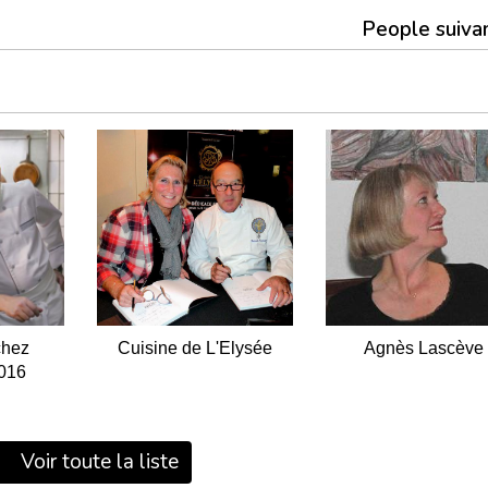
People suiva
chez
Cuisine de L'Elysée
Agnès Lascève
5016
Voir toute la liste