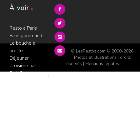
À voir
Resto à Paris
Paris gourmand
Le bouche à
oreille
© LesRestos.com © 2000-2026.
Photos et illustrations : droits
Déjeuner
réservés |
Mentions légales
Croisière par
ParisGourmand
;
Politique de
confidentialité
Condition
d'utilisation
Consultez les
avis sur les
restaurants sur
GoWork.fr