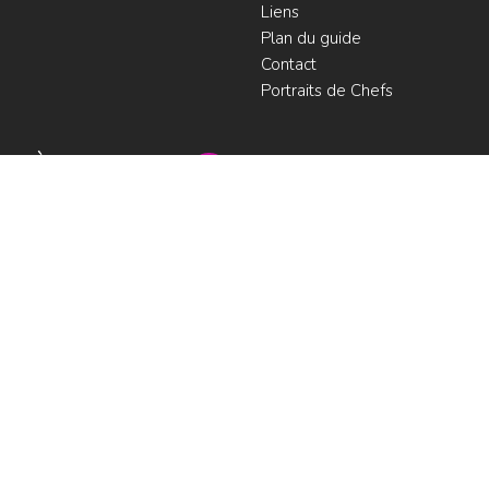
Liens
Plan du guide
Contact
Portraits de Chefs
À voir
Resto à Paris
Paris gourmand
Le bouche à
oreille
© LesRestos.com © 2000-2026.
Photos et illustrations : droits
Déjeuner
réservés |
Mentions légales
Croisière par
ParisGourmand
;
Politique de
confidentialité
Condition