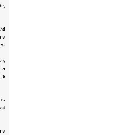
te,
nti
ins
er-
se,
 la
 la
ois
aut
ans