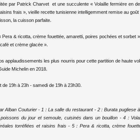
isitée par Patrick Charvet et une succulente « Volaille fermière en d
aisins frais », vieille recette tunisienne intelligemment remise au goût
sson, la cuisson parfaite.
Pera & ricotta, crème fouettée, amaretti, poires pochées et sorbet »
 café et crème glacée ».
nos applaudissements les plus nourris pour cette partition de haute vo
 Guide Michelin en 2018.
t de 19h à 23h - samedi de 19h à 23h30.
ar Alban Couturier - 1 : La salle du restaurant - 2 : Burata pugliese à
oissons du jour et semoule, cuisinés dans un bouillon - 4 : Volai
éales torréfiées et raisins frais - 5 : Pera & ricotta, crème fouett