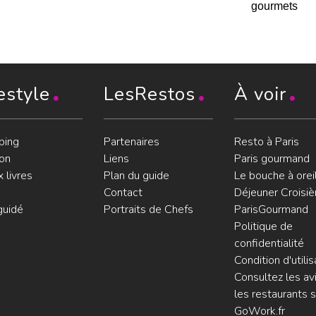
gourmets
estyle
LesRestos
À voir
ping
Partenaires
Resto à Paris
on
Liens
Paris gourmand
 livres
Plan du guide
Le bouche à orei
Contact
Déjeuner Croisiè
guidé
Portraits de Chefs
ParisGourmand
Politique de
confidentialité
Condition d'utilis
Consultez les avi
les restaurants s
GoWork.fr