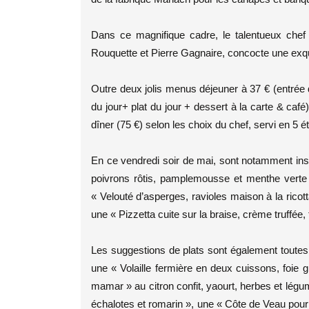
Dans ce magnifique cadre, le talentueux che
Rouquette et Pierre Gagnaire, concocte une exqu
Outre deux jolis menus déjeuner à 37 € (entrée du
du jour+ plat du jour + dessert à la carte & ca
dîner (75 €) selon les choix du chef, servi en 5 é
En ce vendredi soir de mai, sont notamment insc
poivrons rôtis, pamplemousse et menthe verte »
« Velouté d’asperges, ravioles maison à la ricot
une « Pizzetta cuite sur la braise, crème truffée
Les suggestions de plats sont également toutes a
une « Volaille fermière en deux cuissons, foie gr
mamar » au citron confit, yaourt, herbes et légum
échalotes et romarin », une « Côte de Veau pour