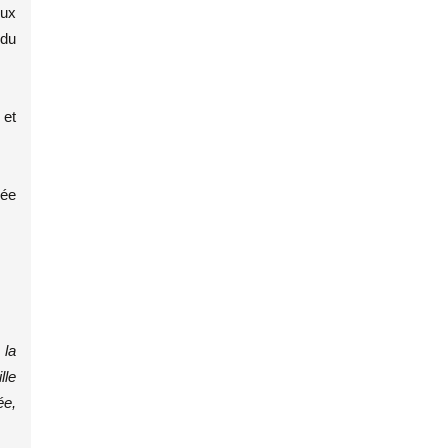
eux
 du
 et
lée
 la
lle
ée,