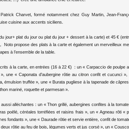
f Patrick Charvet, formé notamment chez Guy Martin, Jean-Franç
ise cuisine aux accents siciliens.
 jour+ plat du jour ou plat du jour + dessert à la carte) et 45 € (ent
fé), Noto propose des plats à la carte et également un merveilleux m
tapes à l’ensemble de la table.
rits à la carte, en entrées (16 à 22 €) : un « Carpaccio de poulpe 
, une « Caponata d’aubergine rôtie au citron confit et cucunci »,
ta, émulsion truffée », une « Burata pugliese à la tapenade de câpres
, thon mariné, roquette et parmesan ».
ussi alléchantes : un « Thon grillé, aubergines confites à la tomate
as poêlé, céréales torréfiées et raisins frais », un « Agneau rôti « 
es fondants », une « Daurade rôtie et servie entière, confit de tomat
 deux rôtie au feu de bois, légumes verts et jus corsé », un « Cousc