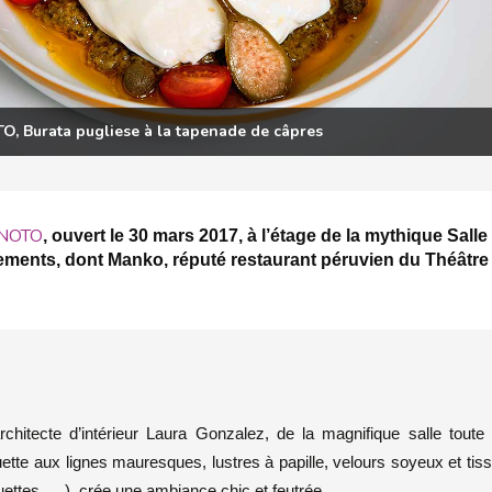
O, Burata pugliese à la tapenade de câpres
NOTO
, ouvert le 30 mars 2017, à l’étage de la mythique Salle
ssements, dont Manko, réputé restaurant péruvien du Théâtre
chitecte d’intérieur Laura Gonzalez, de la magnifique salle toute
ette aux lignes mauresques, lustres à papille, velours soyeux et tis
uettes, …) crée une ambiance chic et feutrée.