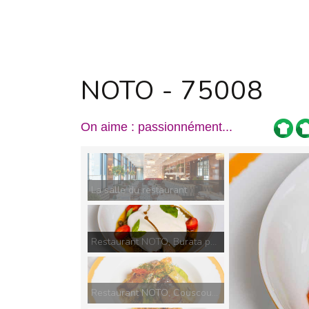
NOTO - 75008
On aime : passionnément...
La salle du restaurant
Restaurant NOTO, Burata pugliese à la tapenade de câpres
Restaurant NOTO, Couscous di pesce, poissons du jour