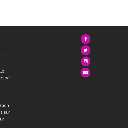
lle
re par
ation
s sur
ur