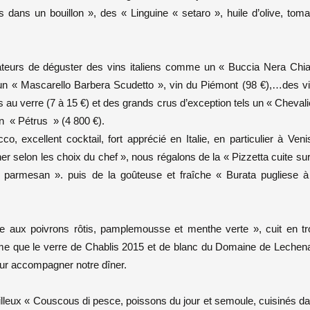
 dans un bouillon », des « Linguine « setaro », huile d’olive, toma
ateurs de déguster des vins italiens comme un « Buccia Nera Chia
 un « Mascarello Barbera Scudetto », vin du Piémont (98 €),…des v
és au verre (7 à 15 €) et des grands crus d’exception tels un « Chevali
n « Pétrus » (4 800 €).
, excellent cocktail, fort apprécié en Italie, en particulier à Veni
r selon les choix du chef », nous régalons de la « Pizzetta cuite sur
et parmesan ». puis de la goûteuse et fraîche « Burata pugliese à
 aux poivrons rôtis, pamplemousse et menthe verte », cuit en tr
me que le verre de Chablis 2015 et de blanc du Domaine de Lechen
ur accompagner notre dîner.
eilleux « Couscous di pesce, poissons du jour et semoule, cuisinés d