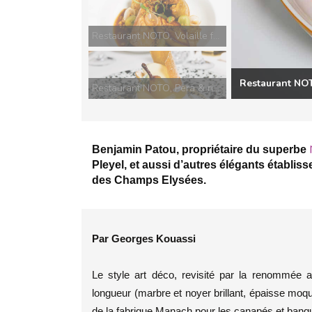
Restaurant NOTO, Volaille fermière, foie gras, céréales et raisins frais
Restaurant NOT
Restaurant NOTO, Pera & ricotta
Benjamin Patou, propriétaire du superbe
Pleyel, et aussi d’autres élégants établi
des Champs Elysées.
Par Georges Kouassi
Le style art déco, revisité par la renommée ar
longueur (marbre et noyer brillant, épaisse moqu
de la fabrique Manach pour les canapés et banq