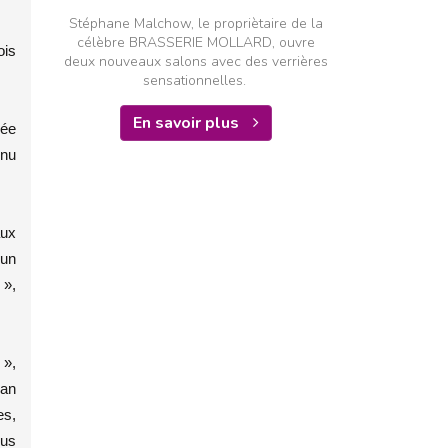
Stéphane Malchow, le propriètaire de la
célèbre BRASSERIE MOLLARD, ouvre
ois
deux nouveaux salons avec des verrières
sensationnelles.
En savoir plus
rée
enu
aux
 un
 »,
 »,
pan
es,
ous