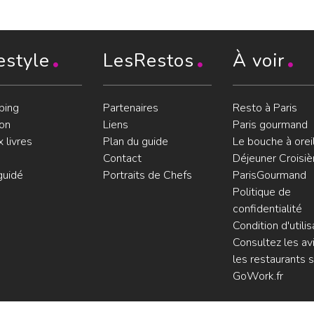
estyle
LesRestos
À voir
ping
Partenaires
Resto à Paris
on
Liens
Paris gourmand
 livres
Plan du guide
Le bouche à orei
Contact
Déjeuner Croisiè
guidé
Portraits de Chefs
ParisGourmand
Politique de
confidentialité
Condition d'utilis
Consultez les avi
les restaurants s
GoWork.fr