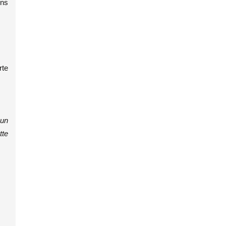
ons
rte
 un
tte