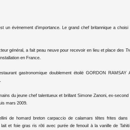
t un évènement d'importance. Le grand chef britannique a choisi
cteur général, a fait peau neuve pour recevoir en lieu et place des
Tr
nstallation en France.
n restaurant gastronomique doublement étoilé GORDON RAMSAY
.
s mains du jeune chef talentueux et brillant Simone Zanoni, ex-second
uis mars 2009.
ellini de homard breton carpaccio de calamars têtes frites dans
 et foie gras ris rôti avec purée de fenouil à la vanille de Tahiti