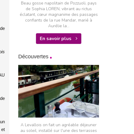
Beau gosse napolitain de Pozzuoli, pays
de Sophia LOREN, vibrant au rictus
éclatant, cœur magnanime des passages
confiants de la rue Mandar, marié à
Aurélie la...
 de
En savoir plus
ois
Découvertes
 AU
 de
 un
A Levallois on fait un agréable déjeuner
 et
au soleil, installé sur l'une des terrasses