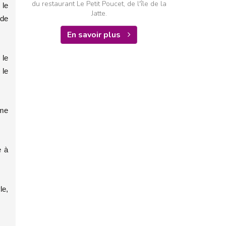
du restaurant Le Petit Poucet, de l'île de la
 le
Jatte.
 de
En savoir plus
 le
 le
mme
e à
le,