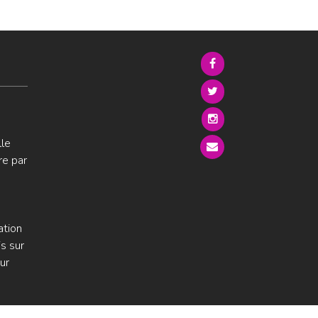
lle
re par
ation
s sur
ur