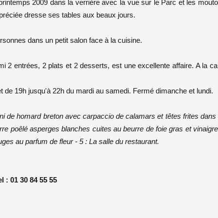
 printemps 2009 dans la verrière avec la vue sur le Parc et les mout
ppréciée dresse ses tables aux beaux jours.
rsonnes dans un petit salon face à la cuisine.
2 entrées, 2 plats et 2 desserts, est une excellente affaire. A la ca
et de 19h jusqu'à 22h du mardi au samedi. Fermé dimanche et lundi.
ellini de homard breton avec carpaccio de calamars et têtes frites dans
rre poêlé asperges blanches cuites au beurre de foie gras et vinaigre
rouges au parfum de fleur - 5 : La salle du restaurant.
l : 01 30 84 55 55