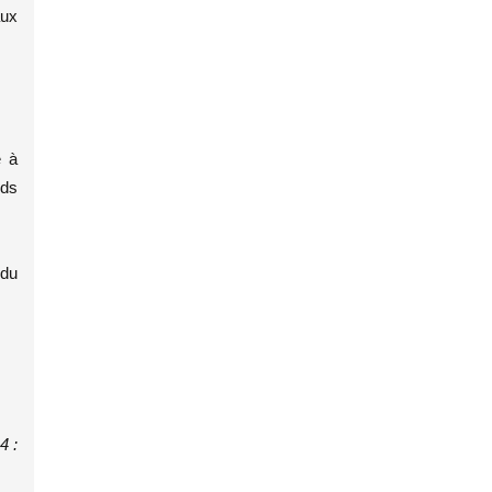
aux
e à
nds
 du
4 :