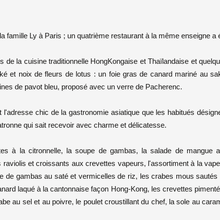
la famille Ly à Paris ; un quatrième restaurant à la même enseigne a 
és de la cuisine traditionnelle HongKongaise et Thaïlandaise et quelq
é et noix de fleurs de lotus : un foie gras de canard mariné au sa
aines de pavot bleu, proposé avec un verre de Pacherenc.
adresse chic de la gastronomie asiatique que les habitués désign
ronne qui sait recevoir avec charme et délicatesse.
tes à la citronnelle, la soupe de gambas, la salade de mangue 
 raviolis et croissants aux crevettes vapeurs, l'assortiment à la vape
ite de gambas au saté et vermicelles de riz, les crabes mous sautés
 canard laqué à la cantonnaise façon Hong-Kong, les crevettes piment
abe au sel et au poivre, le poulet croustillant du chef, la sole au cara