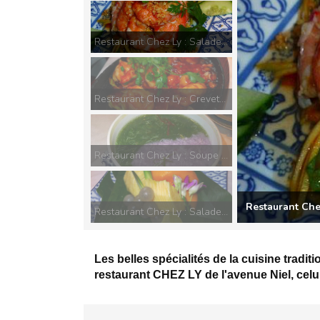
Restaurant Chez Ly : Salade de mangue aux crevettes
Restaurant Chez Ly : Crevettes pimentées à l'impérial
Restaurant Chez Ly : Soupe épinard crabe oignons
Restaurant Che
Restaurant Chez Ly : Salade de mangue
Les belles spécialités de la cuisine trad
restaurant CHEZ LY de l'avenue Niel, celu