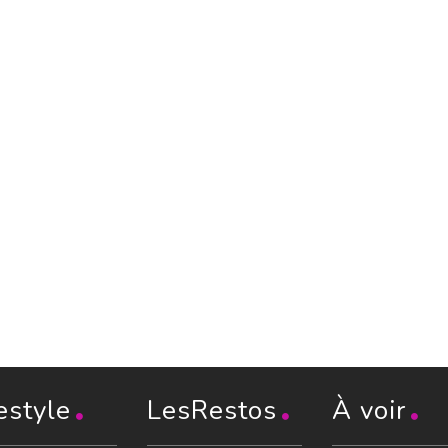
estyle
LesRestos
À voir