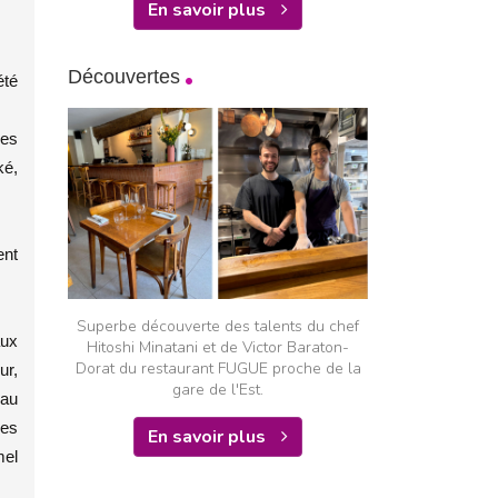
En savoir plus
Découvertes
été
ues
ké,
ent
Superbe découverte des talents du chef
aux
Hitoshi Minatani et de Victor Baraton-
Dorat du restaurant FUGUE proche de la
ur,
gare de l'Est.
 au
ées
En savoir plus
mel