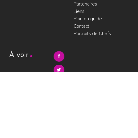
Partenaires
Liens
Plan du guide
Contact
Portraits de Chefs
À voir
Resto à Paris
Paris gourmand
Le bouche à
oreille
© LesRestos.com © 2000-2026.
Photos et illustrations : droits
Déjeuner
réservés |
Mentions légales
Croisière par
ParisGourmand
;
Politique de
confidentialité